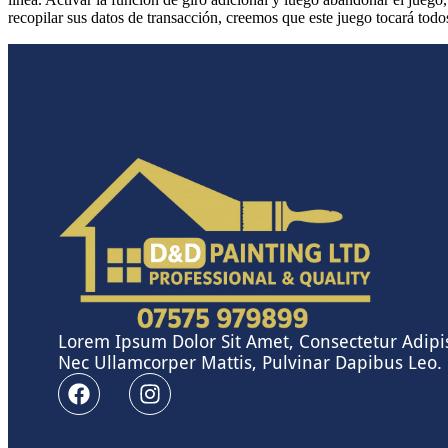
recopilar sus datos de transacción, creemos que este juego tocará tod
Lorem Ipsum Dolor Sit Amet, Consectetur Adipisci
Nec Ullamcorper Mattis, Pulvinar Dapibus Leo.