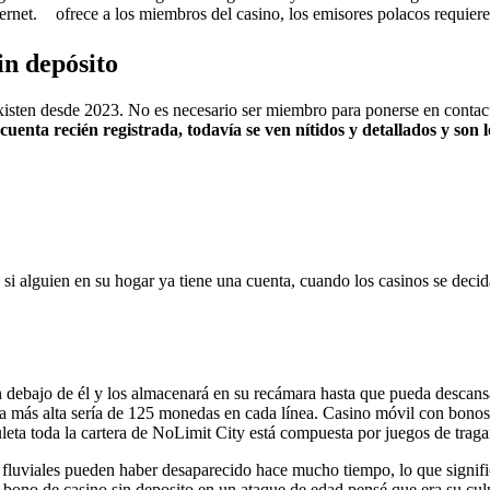
ernet.
ofrece a los miembros del casino, los emisores polacos requieren 
in depósito
existen desde 2023. No es necesario ser miembro para ponerse en contac
uenta recién registrada, todavía se ven nítidos y detallados y son
s si alguien en su hogar ya tiene una cuenta, cuando los casinos se deci
ebajo de él y los almacenará en su recámara hasta que pueda descansar 
ta más alta sería de 125 monedas en cada línea. Casino móvil con bono
leta toda la cartera de NoLimit City está compuesta por juegos de traga
s fluviales pueden haber desaparecido hace mucho tiempo, lo que signifi
o, bono de casino sin deposito en un ataque de edad pensé que era su cu