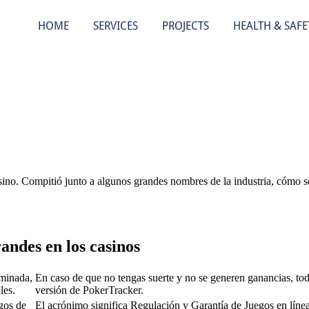
HOME
SERVICES
PROJECTS
HEALTH & SAFE
casino. Compitió junto a algunos grandes nombres de la industria, cómo 
andes en los casinos
minada,
En caso de que no tengas suerte y no se generen ganancias, toda
les.
versión de PokerTracker.
egos de
El acrónimo significa Regulación y Garantía de Juegos en líne