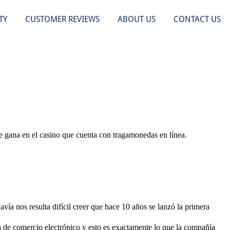
TY
CUSTOMER REVIEWS
ABOUT US
CONTACT US
se gana en el casino que cuenta con tragamonedas en línea.
vía nos resulta difícil creer que hace 10 años se lanzó la primera
a de comercio electrónico y esto es exactamente lo que la compañía