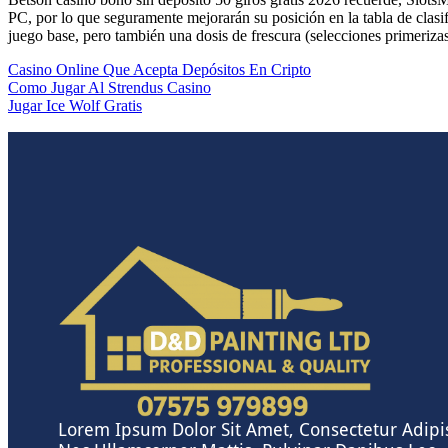
PC, por lo que seguramente mejorarán su posición en la tabla de clasifi
juego base, pero también una dosis de frescura (selecciones primeri
Casino Online Que Acepta Depósitos En Cripto
Como Jugar Al Strendus Casino
Jugar Ice Wolf Gratis
Lorem Ipsum Dolor Sit Amet, Consectetur Adipisci